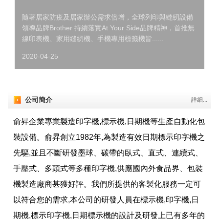
隨著居家防疫及居家辦公需求倍增，全球列印與縫紉設備
領導品牌Brother 持續落實At Your Side品牌精神，首推無
線印表機、家用縫紉機、手機專用標籤機皆......
2020-04-25
公司簡介
詳細...
俞昇企業專業製造印字機,標示機,日期機等生產自動化包
裝設備。俞昇創立1982年,為製造有效日期標示印字機之
先驅,並且不斷研發墨球、碳帶的臥式、直式、連續式、
手壓式、多頭式等多種印字機,供應國內外食品界、包裝
機製造廠商甚獲好評。我們所提供的客製化服務一定可
以符合您的需求,本公司的研發人員在標示機,印字機,日
期機,標示印字機,日期標示機的設計及研發上已有多年的