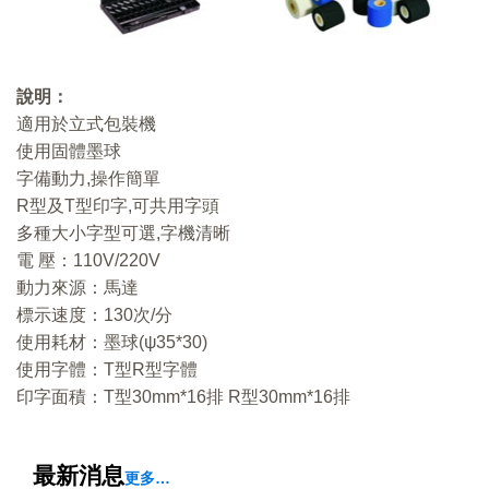
說明：
適用於立式包裝機
使用固體墨球
字備動力
,
操作簡單
R
型及
T
型印字
,
可共用字頭
多種大小字型可選
,
字機清晰
電
壓：
110V/220V
動力來源：馬達
標示速度：
130
次
/
分
使用耗材：墨球
(
ψ
35*30)
使用字體：
T
型
R
型字體
印字面積：
T
型
30mm*16
排
R
型
30mm*16
排
最新消息
更多…