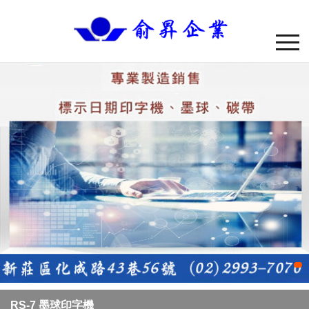
RS-7 墨球印字機